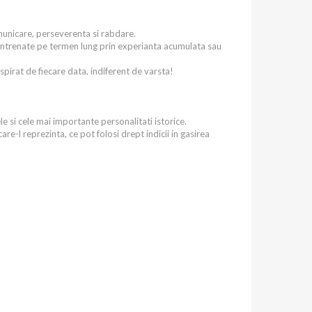
municare, perseverenta si rabdare.
 fi antrenate pe termen lung prin experianta acumulata sau
spirat de fiecare data, indiferent de varsta!
le si cele mai importante personalitati istorice.
are-l reprezinta, ce pot folosi drept indicii in gasirea