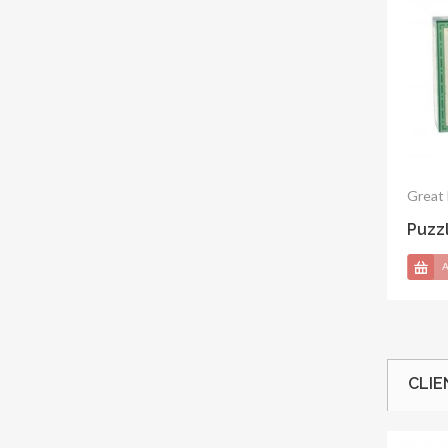
Profes
Will
Antle
CLIE