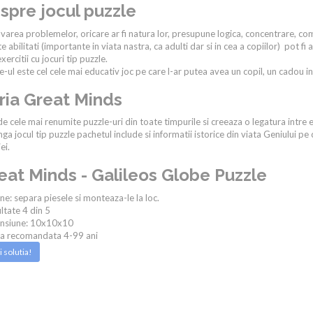
spre jocul puzzle
varea problemelor, oricare ar fi natura lor, presupune logica, concentrare, co
e abilitati (importante in viata nastra, ca adulti dar si in cea a copiilor) pot
xercitii cu jocuri tip puzzle.
e-ul este cel cele mai educativ joc pe care l-ar putea avea un copil, un cadou in
ria Great Minds
de cele mai renumite puzzle-uri din toate timpurile si creeaza o legatura intre e
nga jocul tip puzzle pachetul include si informatii istorice din viata Geniului pe c
ei.
eat Minds - Galileos Globe Puzzle
ne: separa piesele si monteaza-le la loc.
ultate 4 din 5
nsiune: 10x10x10
ta recomandata 4-99 ani
i solutia!