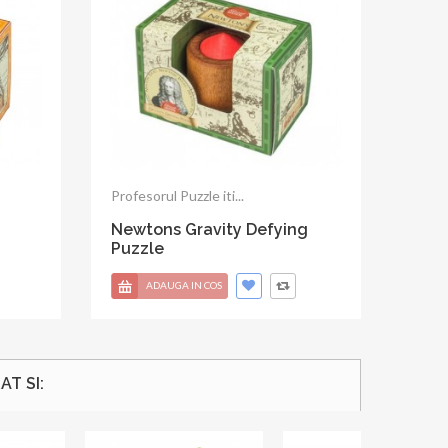
Profesorul Puzzle propune o...
Galileo's Star Puzzle
ADAUGA IN COS
T SI: