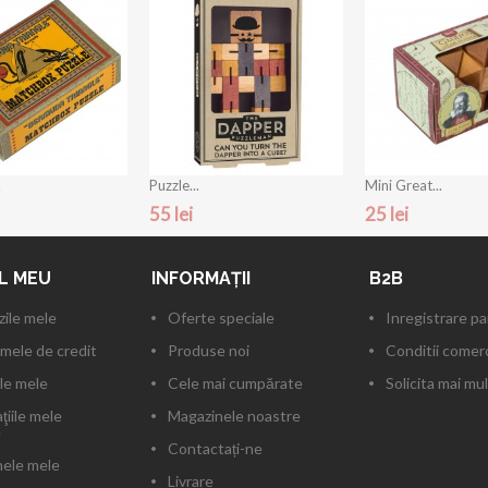
.
Puzzle...
Mini Great...
55 lei
25 lei
L MEU
INFORMAŢII
B2B
ile mele
Oferte speciale
Inregistrare p
mele de credit
Produse noi
Conditii comerc
le mele
Cele mai cumpărate
Solicita mai mul
ţiile mele
Magazinele noastre
e
Contactați-ne
ele mele
Livrare