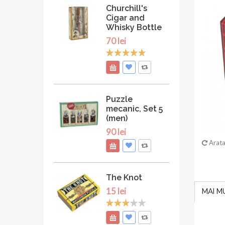
Churchill's
Cigar and
Whisky Bottle
70 lei
Puzzle
mecanic, Set 5
(men)
90 lei
Arata
The Knot
15 lei
MAI M