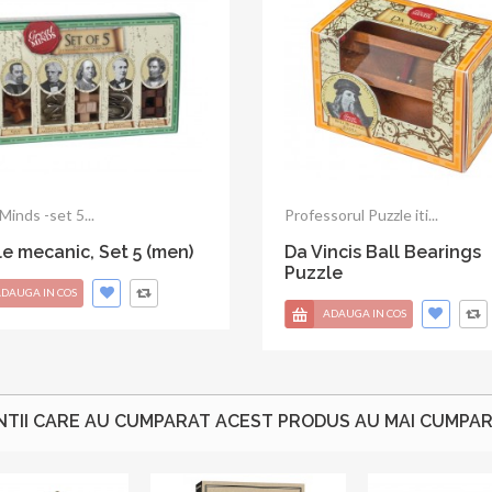
orul Puzzle propune o...
Profesorul Puzzle propune o...
iam the Conquerors
Franklins Keys Puzzle
r Puzzle
ADAUGA IN COS
NTII CARE AU CUMPARAT ACEST PRODUS AU MAI CUMPARA