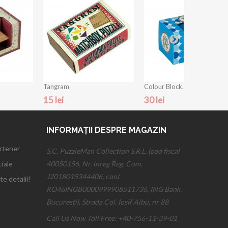
Tangram
Colour Block...
15 lei
30 lei
INFORMAȚII DESPRE MAGAZIN
artener
S.C. PuzzleMan Collection S.R.L. (cod fiscal
iale
40050156, Nr. inreg Reg. Com.
J2018015344406, cont
te detalii!
RO46INGB0000999908511736, ING Bank,
Bucuresti), Strada Col. Iosif Albu, nr 88
Call Us Now Toll Free:
+40-756-11-39-01