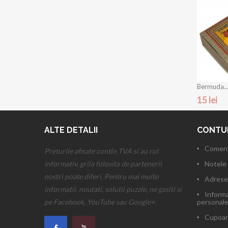
Bermuda..
15 lei
ALTE DETALII
CONTU
Comenz
Preturile afisate contin TVA si au rol
informativ, grila folosita de partenerii
Notele 
nostri poate diferi. Pentru mai multe
Adrese
informatii, noutati, solutii puzzle, ne gasiti si
Informa
pe Facebook, YouTube sau Google+.
personal
Cupoan