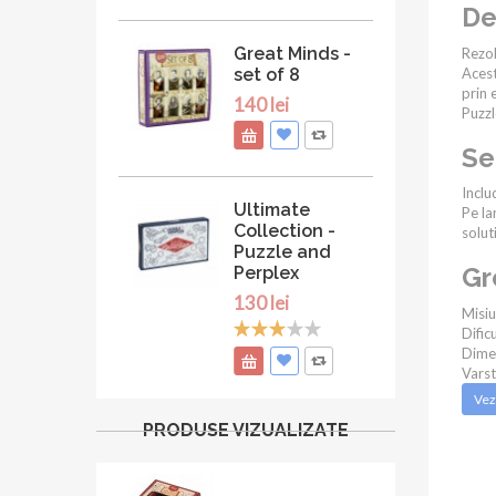
De
Great Minds -
Rezol
set of 8
Acest
prin e
140 lei
Puzzl
Se
Inclu
Ultimate
Pe la
Collection -
soluti
Puzzle and
Gr
Perplex
130 lei
Misiu
Dific
Dime
Vars
Vez
PRODUSE VIZUALIZATE