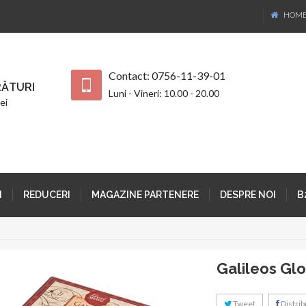
HOM
Contact: 0756-11-39-01
ĂTURI
Luni - Vineri: 10.00 - 20.00
ei
I
REDUCERI
MAGAZINE PARTENERE
DESPRE NOI
B
Galileos Gl
Tweet
Distribu