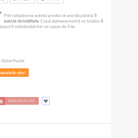
e
Prin cumpărarea acestui produs se acordă până la
5
puncte de loialitate
. Coșul dumneavoastră va totaliza
5
e/pot fi schimbat(e) într-un cupon de
3 lei
.
s Globe Puzzle
bucata in stoc!
ADAUGA IN COS