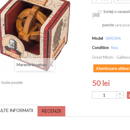
Scrieţi o recenzi
puncte
care poat
Model
GM1096
Condition
Nou
Great Minds - Galileo
Mareste imaginea
Atentionare: ultima 
50 lei
 toate pozele
ULTE INFORMATII
RECENZII