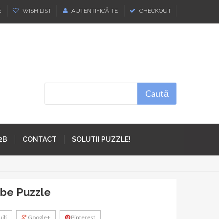
E
WISH LIST
AUTENTIFICĂ-TE
CHECKOUT
Caută
2B
CONTACT
SOLUTII PUZZLE!
obe Puzzle
iţi
Google+
Pinterest