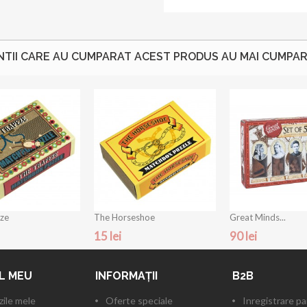
NTII CARE AU CUMPARAT ACEST PRODUS AU MAI CUMPARA
ze
The Horseshoe
Great Minds...
15 lei
90 lei
L MEU
INFORMAŢII
B2B
ile mele
Oferte speciale
Inregistrare p