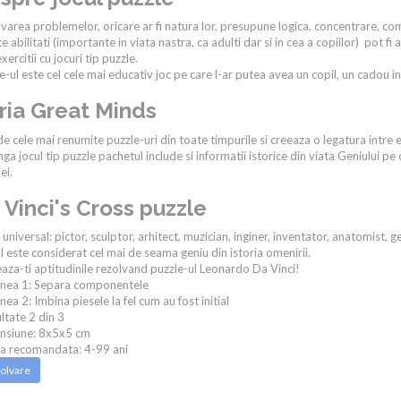
varea problemelor, oricare ar fi natura lor, presupune logica, concentrare, co
e abilitati (importante in viata nastra, ca adulti dar si in cea a copiilor) pot
xercitii cu jocuri tip puzzle.
e-ul este cel cele mai educativ joc pe care l-ar putea avea un copil, un cadou in
ria Great Minds
de cele mai renumite puzzle-uri din toate timpurile si creeaza o legatura intre e
nga jocul tip puzzle pachetul include si informatii istorice din viata Geniului pe c
ei.
 Vinci's Cross puzzle
t universal: pictor, sculptor, arhitect, muzician, inginer, inventator, anatomist
 este considerat cel mai de seama geniu din istoria omenirii.
aza-ti aptitudinile rezolvand puzzle-ul Leonardo Da Vinci!
unea 1: Separa componentele
nea 2: Imbina piesele la fel cum au fost initial
ultate 2 din 3
nsiune: 8x5x5 cm
ta recomandata: 4-99 ani
olvare