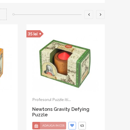
35 lei
Profesorul Puzzle propune o...
Galileo's Star Puzzle
ADAUGA IN COS