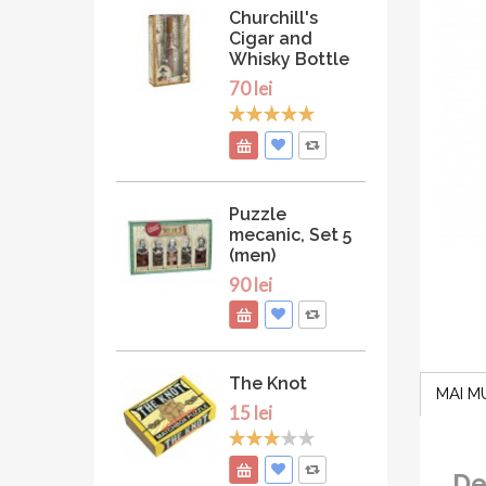
Churchill's
Cigar and
Whisky Bottle
70 lei
Puzzle
mecanic, Set 5
(men)
90 lei
The Knot
MAI M
15 lei
De