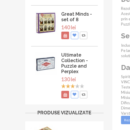
Rezol
Great Minds -
Acest
prin e
set of 8
Puzzl
140 lei
Se
Inclu
Pe la
Ultimate
soluti
Collection -
Puzzle and
Da
Perplex
Spiri
130 lei
VINCI
Teste
Misi
Misiu
Dific
Dime
PRODUSE VIZUALIZATE
Vars
Rez