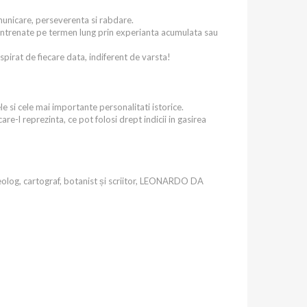
municare, perseverenta si rabdare.
 fi antrenate pe termen lung prin experianta acumulata sau
spirat de fiecare data, indiferent de varsta!
le si cele mai importante personalitati istorice.
are-l reprezinta, ce pot folosi drept indicii in gasirea
, geolog, cartograf, botanist și scriitor, LEONARDO DA