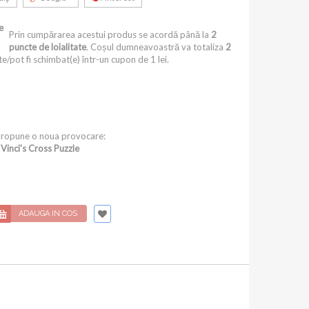
e
Prin cumpărarea acestui produs se acordă până la
2
puncte de loialitate
. Coșul dumneavoastră va totaliza
2
e/pot fi schimbat(e) într-un cupon de
1 lei
.
 propune o noua provocare:
Vinci's Cross Puzzle
ADAUGA IN COS