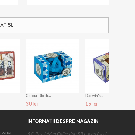
T SI:
Colour Block...
Darwin's...
30 lei
15 lei
INFORMAȚII DESPRE MAGAZIN
artener
S.C. PuzzleMan Collection S.R.L. (cod fiscal