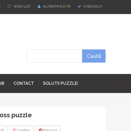
E
WISH LIST
AUTENTIFICĂ-TE
CHECKOUT
Caută
2B
CONTACT
SOLUTII PUZZLE!
ross puzzle
iţi
Google+
Pinterest