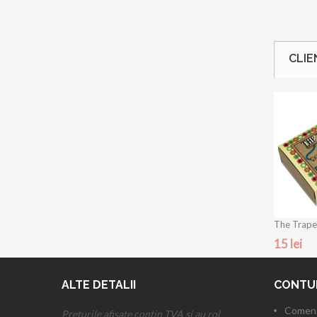
CLIE
The Trape
15 lei
ALTE DETALII
CONTU
Comenz
Preturile afisate contin TVA si au rol