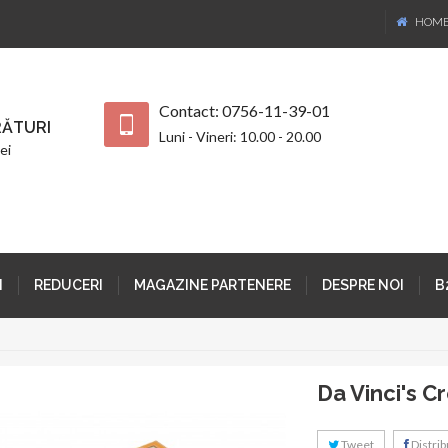
HOM
Contact: 0756-11-39-01
ĂTURI
Luni - Vineri: 10.00 - 20.00
ei
I
REDUCERI
MAGAZINE PARTENERE
DESPRE NOI
B
Da Vinci's C
Tweet
Distribu