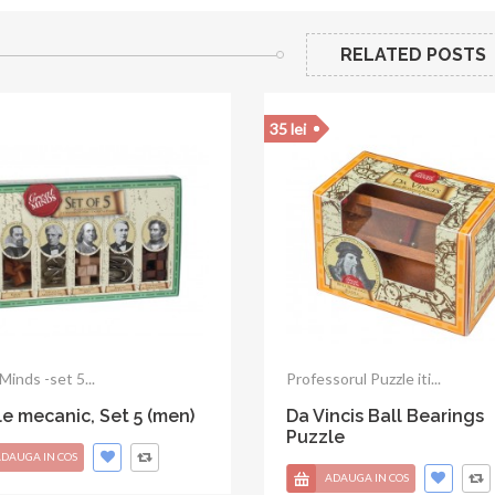
RELATED POSTS
35 lei
orul Puzzle propune o...
Profesorul Puzzle propune o...
iam the Conquerors
Franklins Keys Puzzle
r Puzzle
ADAUGA IN COS