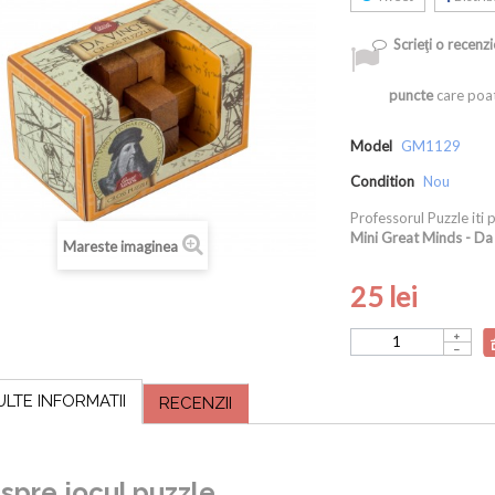
Scrieţi o recenzi
puncte
care poat
Model
GM1129
Condition
Nou
Professorul Puzzle iti
Mini Great Minds - Da 
Mareste imaginea
25 lei
ULTE INFORMATII
RECENZII
spre jocul puzzle