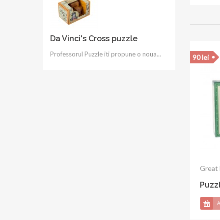
Da Vinci's Cross puzzle
Professorul Puzzle iti propune o noua...
35 lei
Profes
Will
Antle