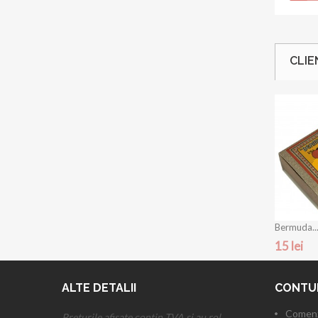
CLIE
Bermuda..
15 lei
ALTE DETALII
CONTU
Comenz
Preturile afisate contin TVA si au rol