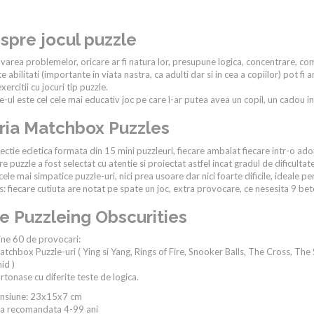
spre jocul puzzle
varea problemelor, oricare ar fi natura lor, presupune logica, concentrare, co
e abilitati (importante in viata nastra, ca adulti dar si in cea a copiilor) pot 
xercitii cu jocuri tip puzzle.
e-ul este cel cele mai educativ joc pe care l-ar putea avea un copil, un cadou in
ria Matchbox Puzzles
ectie ecletica formata din 15 mini puzzleuri, fiecare ambalat fiecare intr-o ador
re puzzle a fost selectat cu atentie si proiectat astfel incat gradul de dificulta
cele mai simpatice puzzle-uri, nici prea usoare dar nici foarte dificile, ideale pen
: fiecare cutiuta are notat pe spate un joc, extra provocare, ce nesesita 9 bete
e Puzzleing Obscurities
ne 60 de provocari:
tchbox Puzzle-uri ( Ying si Yang, Rings of Fire, Snooker Balls, The Cross, Th
id )
rtonase cu diferite teste de logica.
nsiune: 23x15x7 cm
ta recomandata 4-99 ani