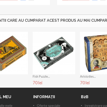
NTII CARE AU CUMPARAT ACEST PRODUS AU MAI CUMPARA
.
Fish Puzzle...
Aristotles...
70 lei
70 lei
L MEU
INFORMAŢII
B2B
ile mele
Oferte speciale
Inregistrare p