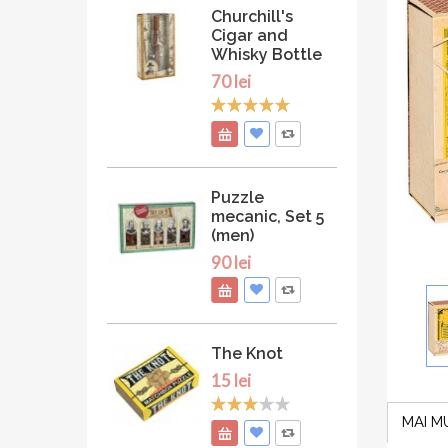
Churchill's
Cigar and
Whisky Bottle
70 lei
Puzzle
mecanic, Set 5
(men)
90 lei
The Knot
15 lei
MAI M