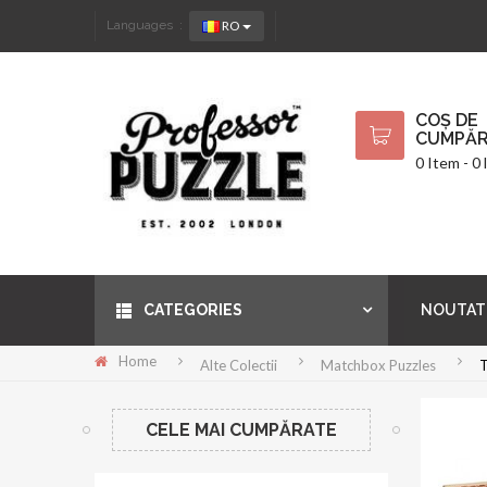
RO
Languages :
COȘ DE
CUMPĂR
0 Item - 0 l
CATEGORIES
NOUTAT
Home
Alte Colectii
Matchbox Puzzles
T
CELE MAI CUMPĂRATE