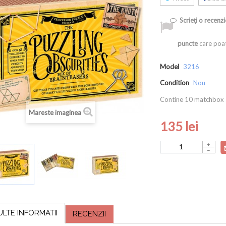
Scrieţi o recenzi
puncte
care poat
Model
3216
Condition
Nou
Contine 10 matchbox s
Mareste imaginea
135 lei
ULTE INFORMATII
RECENZII