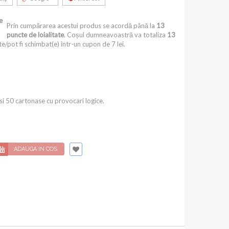
e
Prin cumpărarea acestui produs se acordă până la
13
puncte de loialitate
. Coșul dumneavoastră va totaliza
13
e/pot fi schimbat(e) într-un cupon de
7 lei
.
i 50 cartonase cu provocari logice.
ADAUGA IN COS