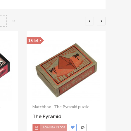
15 lei
Matchbox - Tangram puzzle
Tangram
ADAUGA IN COS