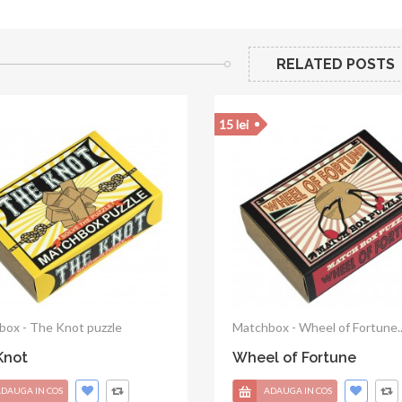
RELATED POSTS
15 lei
ox - The Cross puzzle
Matchbox - The Horseshoe...
Cross
The Horseshoe
DAUGA IN COS
ADAUGA IN COS