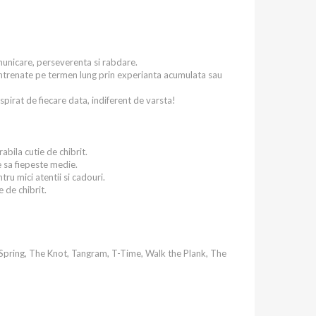
municare, perseverenta si rabdare.
fi antrenate pe termen lung prin experianta acumulata sau
spirat de fiecare data, indiferent de varsta!
abila cutie de chibrit.
te sa fiepeste medie.
tru mici atentii si cadouri.
 de chibrit.
e Spring, The Knot, Tangram, T-Time, Walk the Plank, The