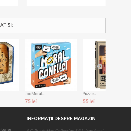
T SI:
Joc Moral...
Puzzle...
75 lei
55 lei
INFORMAȚII DESPRE MAGAZIN
artener
S.C. PuzzleMan Collection S.R.L. (cod fiscal