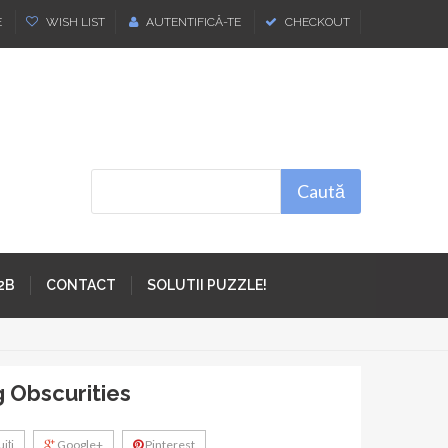
E
WISH LIST
AUTENTIFICĂ-TE
CHECKOUT
Caută
2B
CONTACT
SOLUTII PUZZLE!
 Obscurities
iţi
Google+
Pinterest