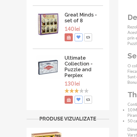
Great Minds -
De
set of 8
Rezol
140 lei
Acest
prin e
Puzzl
Se
Ultimate
Collection -
O col
Puzzle and
Fieca
Perplex
Sunt 
Bonus
130 lei
Th
Conti
10 Ma
Piram
PRODUSE VIZUALIZATE
50 ca
Dime
Vars