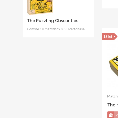
The Puzzling Obscurities
Contine 10 matchbox si 50 cartonase...
15 lei
Matchb
The 
A