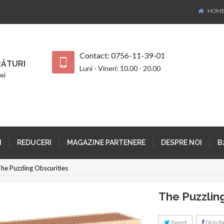
HOM
Contact: 0756-11-39-01
ĂTURI
Luni - Vineri: 10.00 - 20.00
ei
I
REDUCERI
MAGAZINE PARTENERE
DESPRE NOI
B
he Puzzling Obscurities
The Puzzling
Tweet
Distribu