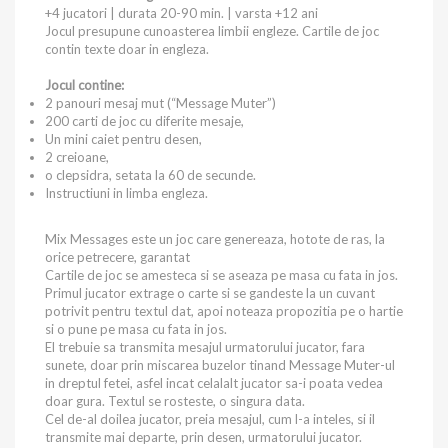
+4 jucatori | durata 20-90 min. | varsta +12 ani
Jocul presupune cunoasterea limbii engleze. Cartile de joc
contin texte doar in engleza.
Jocul contine:
2 panouri mesaj mut (“Message Muter”)
200 carti de joc cu diferite mesaje,
Un mini caiet pentru desen,
2 creioane,
o clepsidra, setata la 60 de secunde.
Instructiuni in limba engleza.
Mix Messages este un joc care genereaza, hotote de ras, la
orice petrecere, garantat
Cartile de joc se amesteca si se aseaza pe masa cu fata in jos.
Primul jucator extrage o carte si se gandeste la un cuvant
potrivit pentru textul dat, apoi noteaza propozitia pe o hartie
si o pune pe masa cu fata in jos.
El trebuie sa transmita mesajul urmatorului jucator, fara
sunete, doar prin miscarea buzelor tinand Message Muter-ul
in dreptul fetei, asfel incat celalalt jucator sa-i poata vedea
doar gura. Textul se rosteste, o singura data.
Cel de-al doilea jucator, preia mesajul, cum l-a inteles, si il
transmite mai departe, prin desen, urmatorului jucator.