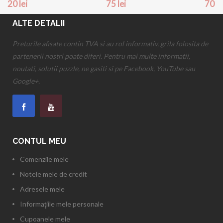
20 lei
75 lei
70 le
ALTE DETALII
Preturile afisate contin TVA si au rol informativ, grila folosita de
partenerii nostri poate diferi. Pentru mai multe informatii,
noutati, solutii puzzle, ne gasiti si pe Facebook, YouTube sau
Google+.
CONTUL MEU
Comenzile mele
Notele mele de credit
Adresele mele
Informaţiile mele personale
Cupoanele mele