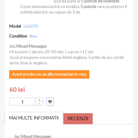
acordă până la
5
puncte de loialitate
.
Coșul dumneavoastră va totaliza
5
puncte
care poate/pot fi
schimbat(e) într-un cupon de
3 lei
.
Model
LG4270
Condition
Nou
Joc Mixed Messages
+4 jucatori | durata 20-90 min. | varsta +12 ani
Jocul presupune cunoasterea limbii engleze. Cartile de joc contin
texte doar in engleza.
Acest produs nu se afla momentan in stoc
60 lei
MAI MULTE INFORMATII
RECENZII
Joc Mixed Messages