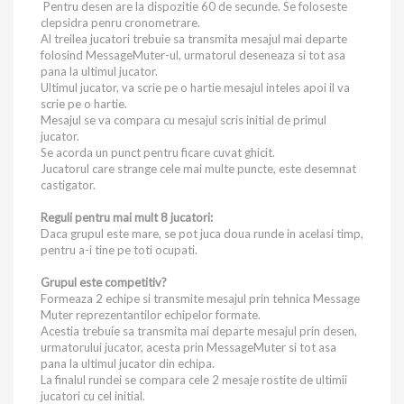
Pentru desen are la dispozitie 60 de secunde. Se foloseste
clepsidra penru cronometrare.
Al treilea jucatori trebuie sa transmita mesajul mai departe
folosind MessageMuter-ul, urmatorul deseneaza si tot asa
pana la ultimul jucator.
Ultimul jucator, va scrie pe o hartie mesajul inteles apoi il va
scrie pe o hartie.
Mesajul se va compara cu mesajul scris initial de primul
jucator.
Se acorda un punct pentru ficare cuvat ghicit.
Jucatorul care strange cele mai multe puncte, este desemnat
castigator.
Reguli pentru mai mult 8 jucatori:
Daca grupul este mare, se pot juca doua runde in acelasi timp,
pentru a-i tine pe toti ocupati.
Grupul este competitiv?
Formeaza 2 echipe si transmite mesajul prin tehnica Message
Muter reprezentantilor echipelor formate.
Acestia trebuie sa transmita mai departe mesajul prin desen,
urmatorului jucator, acesta prin MessageMuter si tot asa
pana la ultimul jucator din echipa.
La finalul rundei se compara cele 2 mesaje rostite de ultimii
jucatori cu cel initial.