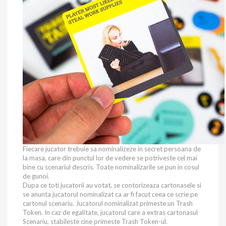
Fiecare jucator trebuie sa nominalizeze in secret persoana de
la masa, care din punctul lor de vedere se potriveste cel mai
bine cu scenariul descris. Toate nominalizarile se pun in cosul
de gunoi.
Dupa ce toti jucatorii au votat, se contorizeaza cartonasele si
se anunta jucatorul nominalizat ca ar fi facut ceea ce scrie pe
cartonul scenariu. Jucatorul nominalizat primeste un Trash
Token. In caz de egalitate, jucatorul care a extras cartonasul
Scenariu, stabileste cine primeste Trash Token-ul.