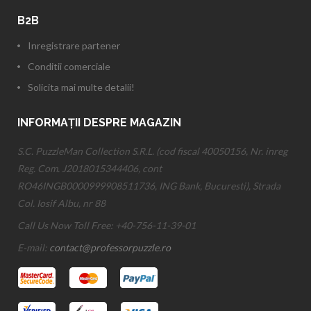
B2B
Inregistrare partener
Conditii comerciale
Solicita mai multe detalii!
INFORMAȚII DESPRE MAGAZIN
S.C. PuzzleMan Collection S.R.L. (cod fiscal 40050156, Nr. inreg
Reg. Com. J2018015344406, cont
RO46INGB0000999908511736, ING Bank, Bucuresti), Strada
Col. Iosif Albu, nr 88
Call Us Now Toll Free:
+40-756-11-39-01
E-mail:
contact@professorpuzzle.ro