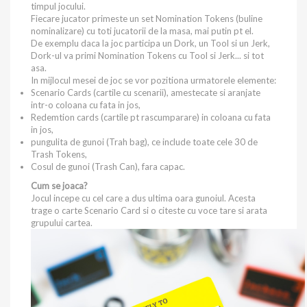
timpul jocului.
Fiecare jucator primeste un set Nomination Tokens (buline
nominalizare) cu toti jucatorii de la masa, mai putin pt el.
De exemplu daca la joc participa un Dork, un Tool si un Jerk,
Dork-ul va primi Nomination Tokens cu Tool si Jerk... si tot
asa.
In mijlocul mesei de joc se vor pozitiona urmatorele elemente:
Scenario Cards (cartile cu scenarii), amestecate si aranjate
intr-o coloana cu fata in jos,
Redemtion cards (cartile pt rascumparare) in coloana cu fata
in jos,
pungulita de gunoi (Trah bag), ce include toate cele 30 de
Trash Tokens,
Cosul de gunoi (Trash Can), fara capac.
Cum se joaca?
Jocul incepe cu cel care a dus ultima oara gunoiul. Acesta
trage o carte Scenario Card si o citeste cu voce tare si arata
grupului cartea.