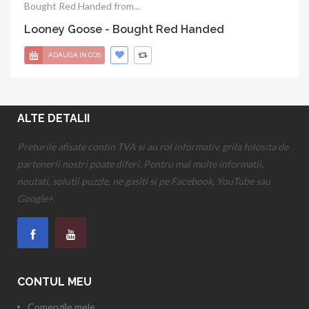
Bought Red Handed from...
Looney Goose - Bought Red Handed
ADAUGA IN COS
ALTE DETALII
Preturile afisate contin TVA si au rol informativ, grila folosita de
partenerii nostri poate diferi. Pentru mai multe informatii,
noutati, solutii puzzle, ne gasiti si pe Facebook, YouTube sau
Google+.
CONTUL MEU
Comenzile mele