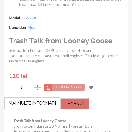
fi schimbat(e) într-un cupon de
6 lei
.
Model
LG5274
Condition
Nou
Trash Talk from Looney Goose
3-6 jucatori | durata 20-90 min. | varsta +16 ani
Jocul presupune cunoasterea limbii engleze. Cartile de joc contin
texte doar in engleza.
120 lei
ADAUGA IN COS
MAI MULTE INFORMATII
RECENZII
Trash Talk from Looney Goose
3-6 jucatori | durata 20-90 min. | varsta +16 ani
Jocul presupune cunoasterea limbii engleze. Cartile de joc