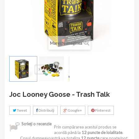
Mareste imaginea
Joc Looney Goose - Trash Talk
Tweet
Distribuiţi
Google+
Pinterest
Scrieţi o recenzie
Prin cumpărarea acestui produs se
acordă până la
12
puncte de loialitate
.
Coșul dumneavoastră va totaliza
12
puncte
care poate/pot