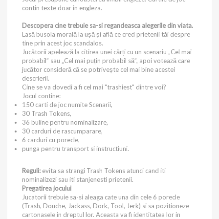
contin texte doar in engleza.
Descopera cine trebuie sa-si regandeasca alegerile din viata.
Lasă busola morală la ușă și află ce cred prietenii tăi despre
tine prin acest joc scandalos.
Jucătorii apelează la citirea unei cărți cu un scenariu „Cel mai
probabil” sau „Cel mai puțin probabil să”, apoi votează care
jucător consideră că se potrivește cel mai bine acestei
descrierii.
Cine se va dovedi a fi cel mai "trashiest" dintre voi?
Jocul contine:
150 carti de joc numite Scenarii,
30 Trash Tokens,
36 buline pentru nominalizare,
30 carduri de rascumparare,
6 carduri cu porecle,
punga pentru transport si instructiuni.
Reguli:
evita sa strangi Trash Tokens atunci cand iti
nominalizezi sau iti stanjenesti prietenii.
Pregatirea jocului
Jucatorii trebuie sa-si aleaga cate una din cele 6 porecle
(Trash, Douche, Jackass, Dork, Tool, Jerk) si sa pozitioneze
cartonasele in dreptul lor. Aceasta va fi identitatea lor in