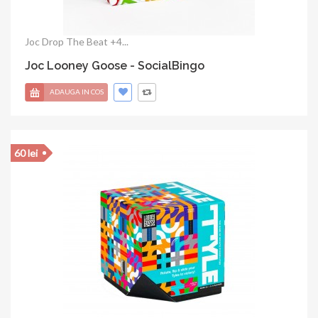
Joc Drop The Beat +4...
Joc Looney Goose - SocialBingo
ADAUGA IN COS
60 lei