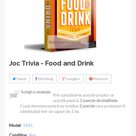
Mareste imaginea
Joc Trivia - Food and Drink
Tweet
Distribuiţi
Google+
Pinterest
Scrieţi o recenzie
Prin cumpărarea acestui produs se
acordă până la
2
puncte de loialitate
.
Coșul dumneavoastră va totaliza
2
puncte
care poate/pot fi
schimbat(e) într-un cupon de
1 lei
.
Model
5825
Condition
Nou