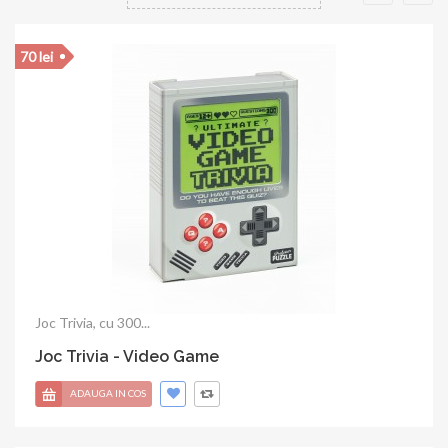
20 lei
Joc Trivia anii 90, 100...
Joc Trivia - I love the 90's
ADAUGA IN COS