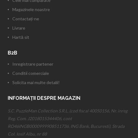
Cele mai cumpărate
Magazinele noastre
Contactați-ne
Livrare
Hartă sit
B2B
Inregistrare partener
Conditii comerciale
Solicita mai multe detalii!
INFORMAȚII DESPRE MAGAZIN
S.C. PuzzleMan Collection S.R.L. (cod fiscal 40050156, Nr. inreg
Reg. Com. J2018015344406, cont
RO46INGB0000999908511736, ING Bank, Bucuresti), Strada
Col. Iosif Albu, nr 88