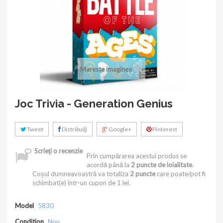
Mareste imaginea
Joc Trivia - Generation Genius
Tweet
Distribuiţi
Google+
Pinterest
Scrieţi o recenzie
Prin cumpărarea acestui produs se
acordă până la
2
puncte de loialitate
.
Coșul dumneavoastră va totaliza
2
puncte
care poate/pot fi
schimbat(e) într-un cupon de
1 lei
.
Model
5830
Condition
Nou