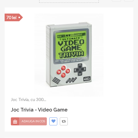
20 lei
Joc Trivia anii 90, 100...
Joc Trivia - I love the 90's
ADAUGA IN COS