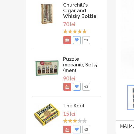
Churchill's
Cigar and
Whisky Bottle
70 lei
Puzzle
mecanic, Set 5
(men)
90 lei
The Knot
15 lei
MAI M