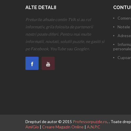
ALTE DETALII
CONTU
Comenz
Preturile afisate contin TVA si au rol
informativ, grila folosita de partenerii
Notele 
nostri poate diferi. Pentru mai multe
Adrese
informatii, noutati, solutii puzzle, ne gasiti si
Informa
pe Facebook, YouTube sau Google+.
personal
Cupoan
Drepturi de autor © 2015
Professorpuzzle.ro
. . Toate dre
AmiGio
|
Creare Magazin Online
|
A.N.P.C