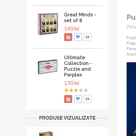
Great Minds -
Pu
set of 8
252 p
140 lei
Puzzl
Preju
Piese
Acest
Ultimate
Collection -
Puzzle and
Perplex
130 lei
PRODUSE VIZUALIZATE