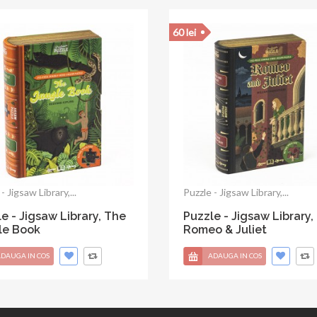
140 lei
- Jigsaw Library, A...
Puzzle - Jigsaw Library,...
e - Jigsaw Library, A
Puzzle - Jigsaw Library,
stmas Carol
Trilogy
DAUGA IN COS
ADAUGA IN COS