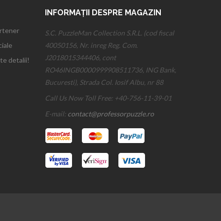
INFORMAȚII DESPRE MAGAZIN
artener
S.C. PuzzleMan Collection S.R.L. (cod fiscal
iale
40050156, Nr. inreg Reg. Com.
J2018015344406, cont
te detalii!
RO46INGB0000999908511736, ING Bank,
Bucuresti), Strada Col. Iosif Albu, nr 88
Call Us Now Toll Free:
+40-756-11-39-01
E-mail:
contact@professorpuzzle.ro