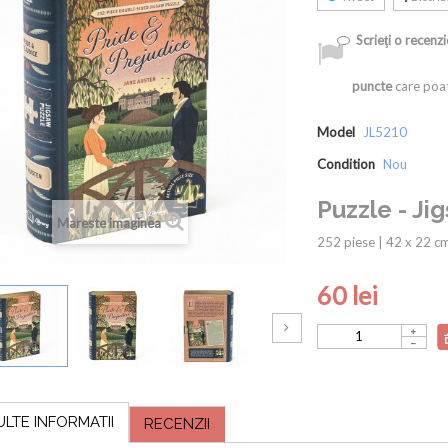
Scrieţi o recenzi
puncte
care poat
Model
JL5210
Condition
Nou
Puzzle - Ji
Mareste imaginea
252 piese | 42 x 22 cm
60 lei
ULTE INFORMATII
RECENZII