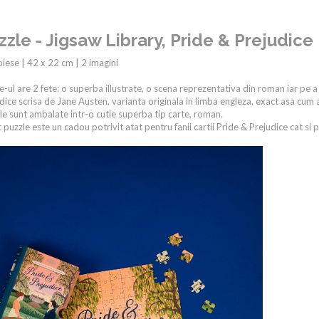
zzle - Jigsaw Library, Pride & Prejudice
iese | 42 x 22 cm | 2 imagini
e-ul are 2 fete: o superba illustrate, o scena reprezentativa din roman iar pe 
dice scrisa de Jane Austen, varianta originala in limba engleza, exact asa cum 
le sunt ambalate intr-o cutie superba tip carte, roman.
 puzzle este un cadou potrivit atat pentru fanii cartii Pride & Prejudice cat si 