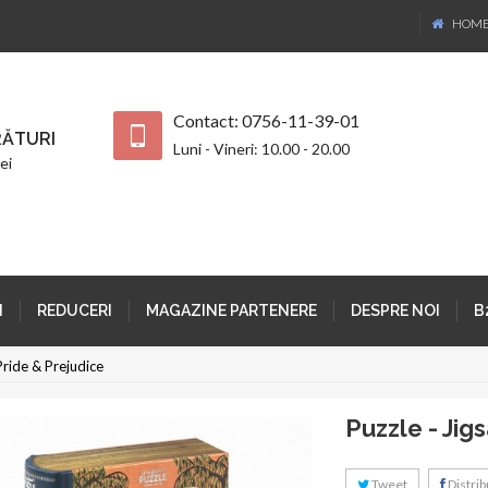
HOM
Contact: 0756-11-39-01
ĂTURI
Luni - Vineri: 10.00 - 20.00
ei
I
REDUCERI
MAGAZINE PARTENERE
DESPRE NOI
B
Pride & Prejudice
Puzzle - Jig
Tweet
Distribu