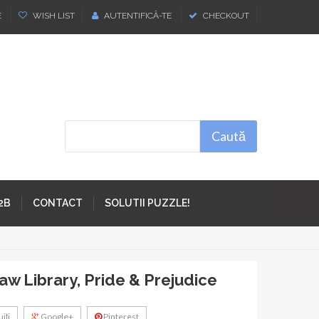
E
WISH LIST
AUTENTIFICĂ-TE
CHECKOUT
Caută
2B
CONTACT
SOLUTII PUZZLE!
saw Library, Pride & Prejudice
iţi
Google+
Pinterest