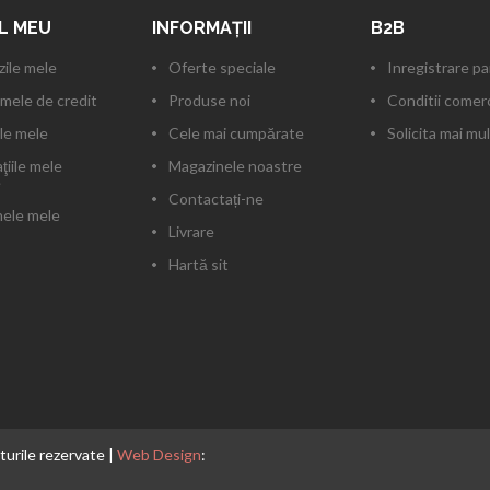
L MEU
INFORMAŢII
B2B
ile mele
Oferte speciale
Inregistrare p
mele de credit
Produse noi
Conditii comerc
le mele
Cele mai cumpărate
Solicita mai mul
ţiile mele
Magazinele noastre
e
Contactați-ne
ele mele
Livrare
Hartă sit
pturile rezervate |
Web Design
: