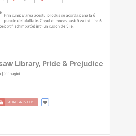
e
Prin cumpărarea acestui produs se acordă până la
6
puncte de loialitate
. Coșul dumneavoastră va totaliza
6
e/pot fi schimbat(e) într-un cupon de
3 lei
.
gsaw Library, Pride & Prejudice
 | 2 imagini
ADAUGA IN COS