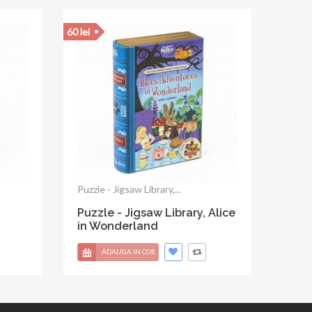
60 lei
Puzzle - Jigsaw Library,...
 Kids
Puzzle - Jigsaw Library, The
Wonderful...
ADAUGA IN COS