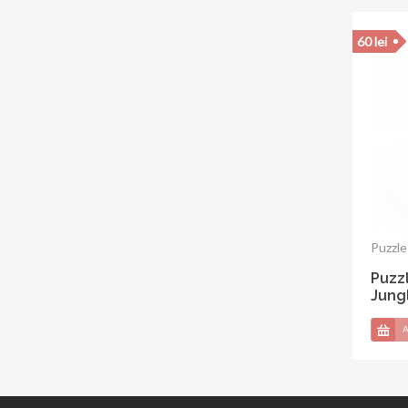
60 lei
Puzzle 
Puzzl
Chri
A