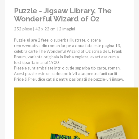
Puzzle - Jigsaw Library, The
Wonderful Wizard of Oz
252 piese | 42 x 22 cm | 2 imagini
Puzzle-ul are 2 fete: o superba illustrate, o scena
reprezentativa din roman iar pe a doua fata este pagina 13,
celebra carte The Wonderful Wizard of Oz scrisa de L. Frank
Braum, varianta originala in limba engleza, exact asa cum a
fost tiparita in anul 1900.
Piesele sunt ambalate intr-o cutie superba tip carte, roman.
Acest puzzle este un cadou potrivit atat pentru fanii cartii
Pride & Prejudice cat si pentru pasionatii de puzzle-uri jigsaw.