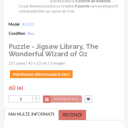
acordă până la
6
puncte de loialitate
.
Coșul dumneavoastră va totaliza
6
puncte
care poate/pot fi
schimbat(e) într-un cupon de
3 lei
.
Model
JL5213
Condition
Nou
Puzzle - Jigsaw Library, The
Wonderful Wizard of Oz
252 piese | 42 x 22 cm | 2 imagini
Atentionare: ultima bucata in stoc!
60 lei
ADAUGA IN COS
MAI MULTE INFORMATII
RECENZII