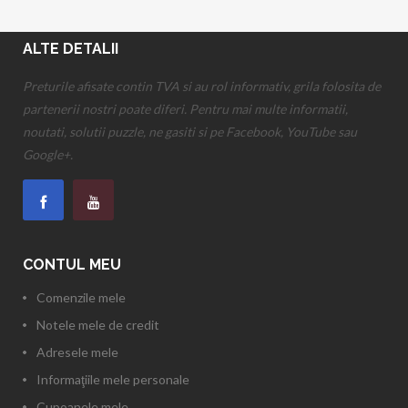
ALTE DETALII
Preturile afisate contin TVA si au rol informativ, grila folosita de
partenerii nostri poate diferi. Pentru mai multe informatii,
noutati, solutii puzzle, ne gasiti si pe Facebook, YouTube sau
Google+.
CONTUL MEU
Comenzile mele
Notele mele de credit
Adresele mele
Informaţiile mele personale
Cupoanele mele