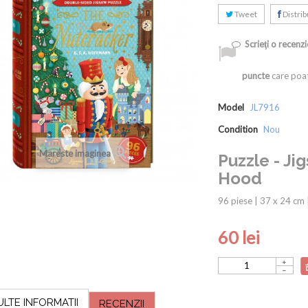
Tweet
Distribu
Scrieţi o recenzi
puncte
care poat
Model
JL7916
Condition
Nou
Mareste imaginea
Puzzle - Ji
Hood
96 piese | 37 x 24 cm 
60 lei
ULTE INFORMATII
RECENZII