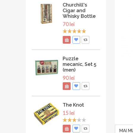
Churchill's
Cigar and
Whisky Bottle
70 lei
Puzzle
mecanic, Set 5
(men)
90 lei
The Knot
15 lei
MAI M