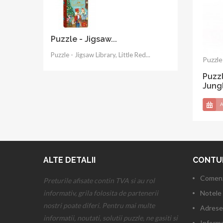
Puzzle - Jigsaw...
Puzzle - Jigsaw Library, Little Red...
Puzzle 
Puzzl
in W
A
ALTE DETALII
CONTU
Comenz
Preturile afisate contin TVA si au rol
informativ, grila folosita de partenerii
Notele 
nostri poate diferi. Pentru mai multe
Adrese
informatii, noutati, solutii puzzle, ne gasiti si
Informa