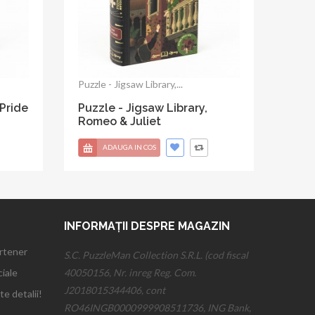
Puzzle - Jigsaw Library,...
 A
Puzzle - Jigsaw Library, Kids
Trilogy
ADAUGA IN COS
INFORMAȚII DESPRE MAGAZIN
artener
S.C. PuzzleMan Collection S.R.L. (cod fiscal
iale
40050156, Nr. inreg Reg. Com.
J2018015344406, cont
te detalii!
RO46INGB0000999908511736, ING Bank,