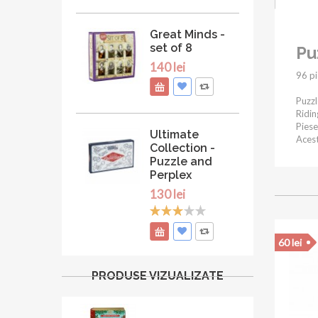
Great Minds -
set of 8
Pu
140 lei
96 pi
Puzzl
Ridin
Piese
Ultimate
Acest
Collection -
Puzzle and
Perplex
130 lei
60 lei
PRODUSE VIZUALIZATE