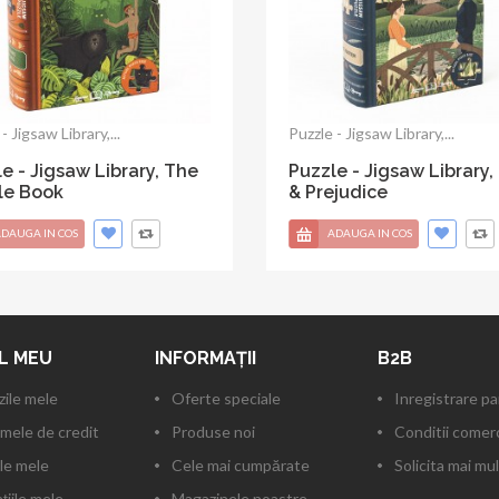
- Jigsaw Library,...
Puzzle - Jigsaw Library, A...
e - Jigsaw Library, Alice
Puzzle - Jigsaw Library,
onderland
Christmas Carol
DAUGA IN COS
ADAUGA IN COS
L MEU
INFORMAŢII
B2B
ile mele
Oferte speciale
Inregistrare p
mele de credit
Produse noi
Conditii comerc
le mele
Cele mai cumpărate
Solicita mai mul
ţiile mele
Magazinele noastre