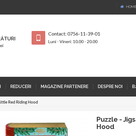
HOM
Contact: 0756-11-39-01
ĂTURI
Luni - Vineri: 10.00 - 20.00
ei
I
REDUCERI
MAGAZINE PARTENERE
DESPRE NOI
B
 Little Red Riding Hood
Puzzle - Jig
Hood