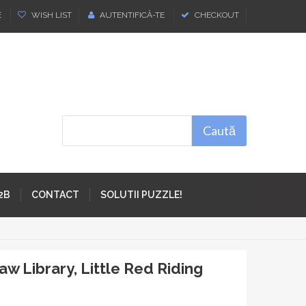
E
WISH LIST
AUTENTIFICĂ-TE
CHECKOUT
Caută
2B
CONTACT
SOLUTII PUZZLE!
saw Library, Little Red Riding