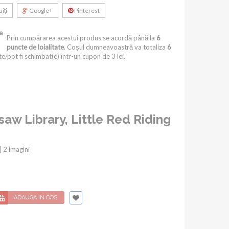
iţi
Google+
Pinterest
e
Prin cumpărarea acestui produs se acordă până la
6
puncte de loialitate
. Coșul dumneavoastră va totaliza
6
e/pot fi schimbat(e) într-un cupon de
3 lei
.
gsaw Library, Little Red Riding
| 2 imagini
ADAUGA IN COS