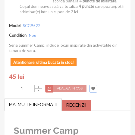
acordă până la
4
puncte de loialitate
.
Coșul dumneavoastră va totaliza
4
puncte
care poate/pot fi
schimbat(e) într-un cupon de
2 lei
.
Model
SCG9522
Condition
Nou
Seria Summer Camp, include jocuri inspirate din activitatile din
tabara de vara.
Atentionare: ultima bucata in stoc!
45 lei
ADAUGA IN COS
MAI MULTE INFORMATII
RECENZII
Summer Camp