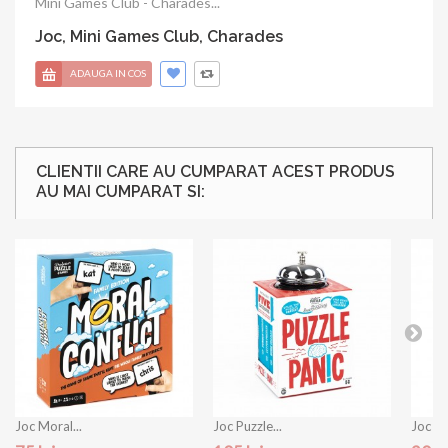
Mini Games Club - Charades...
Joc, Mini Games Club, Charades
ADAUGA IN COS
CLIENTII CARE AU CUMPARAT ACEST PRODUS
AU MAI CUMPARAT SI:
Joc Moral...
Joc Puzzle...
Joc Tri