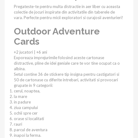
Pregateste-te pentru multa distractie in aer liber cu aceasta
colectie de jocuri inspirate din activitatile din taberele de
vara. Perfecte pentru micii exploratori si curajosii aventurieri!
Outdoor Adventure
Cards
+2 jucatori | +6 ani
Exporeaza imprejurimile folosind aceste cartonase
distractive, pline de idei geniale care te vor tine ocupat ca o
albina.
Setul contine 36 de stickere tip insigna pentru castigatori si
50 de cartonase cu diferite intrebari, activitati si provocari
grupate in 9 categorii:
cerul, noaptea,
la mare
in padure
ziua campului
ochii spre cer
orase si localitati
rauri
parcul de aventura
inapoi la ferma.