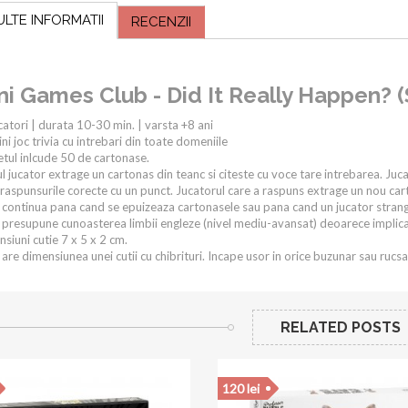
ULTE INFORMATII
RECENZII
ni Games Club - Did It Really Happen? (S
catori | durata 10-30 min. | varsta +8 ani
ni joc trivia cu intrebari din toate domeniile
tul inlcude 50 de cartonase.
l jucator extrage un cartonas din teanc si citeste cu voce tare intrebarea. Ju
raspunsurile corecte cu un punct. Jucatorul care a raspuns extrage un nou car
 continua pana cand se epuizeaza cartonasele sau pana cand un jucator stran
 presupune cunoasterea limbii engleze (nivel mediu-avansat) deoarece implica 
siuni cutie 7 x 5 x 2 cm.
 are dimensiunea unei cutii cu chibrituri. Incape usor in orice buzunar sau rucsa
RELATED POSTS
110 lei