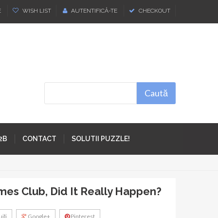
E
WISH LIST
AUTENTIFICĂ-TE
CHECKOUT
Caută
2B
CONTACT
SOLUTII PUZZLE!
mes Club, Did It Really Happen?
iţi
Google+
Pinterest