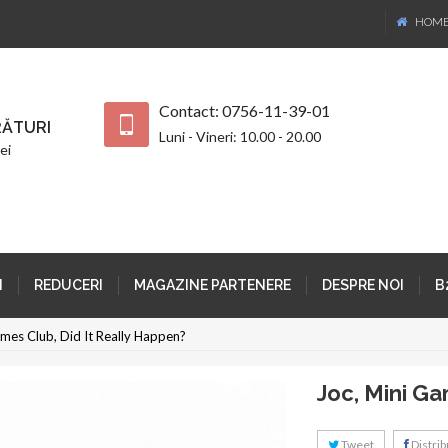
HOM
Contact: 0756-11-39-01
ĂTURI
Luni - Vineri: 10.00 - 20.00
ei
I
REDUCERI
MAGAZINE PARTENERE
DESPRE NOI
B
ames Club, Did It Really Happen?
Joc, Mini Ga
Tweet
Distribu