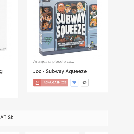
Seria Summer Camp, include...
Joc, Summer Camp, Outdoor
Adventure Cards
ADAUGA IN COS
T SI: