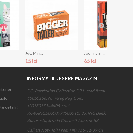
Joc, Mini...
Joc Trivia -...
15 lei
65 lei
INFORMAȚII DESPRE MAGAZIN
artener
S.C. PuzzleMan Collection S.R.L. (cod fiscal
iale
40050156, Nr. inreg Reg. Com.
J2018015344406, cont
te detalii!
RO46INGB0000999908511736, ING Bank,
Bucuresti), Strada Col. Iosif Albu, nr 88
Call Us Now Toll Free:
+40-756-11-39-01