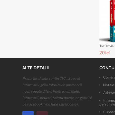
Joc Trivia -
20 lei
ALTE DETALII
CONTU
Comenz
Preturile afisate contin TVA si au rol
informativ, grila folosita de partenerii
Notele 
nostri poate diferi. Pentru mai multe
Adrese
informatii, noutati, solutii puzzle, ne gasiti si
Informa
pe Facebook, YouTube sau Google+.
personal
Cupoan