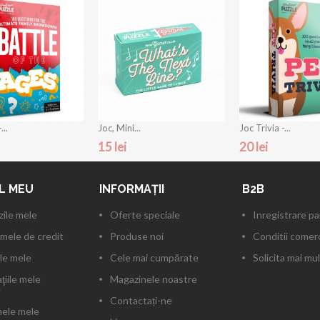
...
Joc, Mini...
Joc Trivia -...
15 lei
20 lei
L MEU
INFORMAŢII
B2B
ile mele
Oferte speciale
Inregistrare p
mele de credit
Produse noi
Conditii comerc
le mele
Cele mai cumpărate
Solicita mai mul
ţiile mele
Magazinele noastre
e
Contactați-ne
ele mele