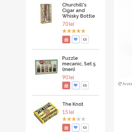
Churchill's
Cigar and
Whisky Bottle
70 lei
Puzzle
mecanic, Set 5
(men)
90 lei
Arata
The Knot
15 lei