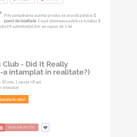
e
Prin cumpărarea acestui produs se acordă până la
1
punct de loialitate
. Coșul dumneavoastră va totaliza
1
/pot fi schimbat(e) într-un cupon de
1 lei
.
Club - Did It Really
a intamplat in realitate?)
-30 min. | varsta +8 ani
r interzise!
bucata in stoc!
ADAUGA IN COS