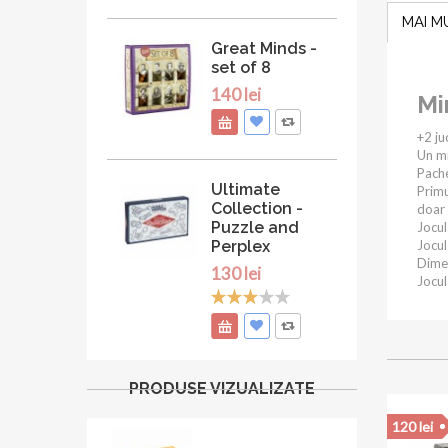
MAI M
Great Minds -
set of 8
140 lei
Mi
+2 ju
Un mi
Pache
Ultimate
Primu
Collection -
doar 
Puzzle and
Jocul
Perplex
Jocul
Dimen
130 lei
Jocul
PRODUSE VIZUALIZATE
100 lei