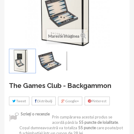
Mareste imaginea
The Games Club - Backgammon
Tweet
Distribuiţi
Google+
Pinterest
Scrieţi o recenzie
Prin cumpărarea acestui produs se
acordă până la
55
puncte de loialitate
.
Coșul dumneavoastră va totaliza
55
puncte
care poate/pot
fi schimbat(e) într-un cupon de
28 lei
.