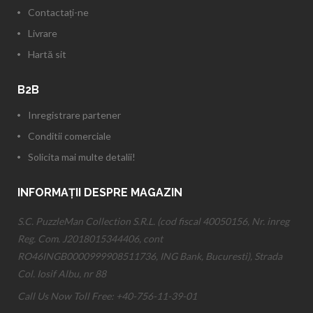
Contactați-ne
Livrare
Hartă sit
B2B
Inregistrare partener
Conditii comerciale
Solicita mai multe detalii!
INFORMAȚII DESPRE MAGAZIN
S.C. PuzzleMan Collection S.R.L. (cod fiscal 40050156, Nr. inreg
Reg. Com. J2018015344406, cont
RO46INGB0000999908511736, ING Bank, Bucuresti), Strada
Col. Iosif Albu, nr 88
Call Us Now Toll Free:
+40-756-11-39-01