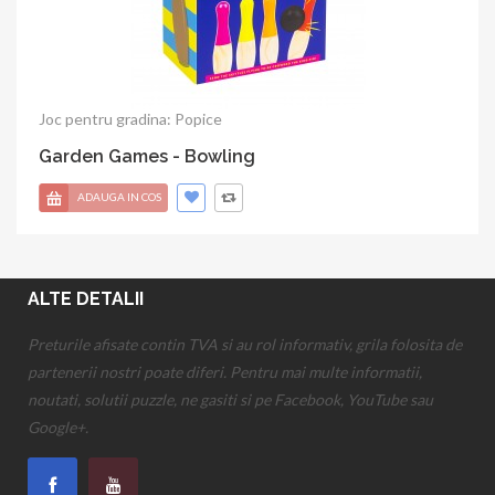
Joc pentru gradina: Popice
Garden Games - Bowling
ADAUGA IN COS
ALTE DETALII
Preturile afisate contin TVA si au rol informativ, grila folosita de
partenerii nostri poate diferi. Pentru mai multe informatii,
noutati, solutii puzzle, ne gasiti si pe Facebook, YouTube sau
Google+.