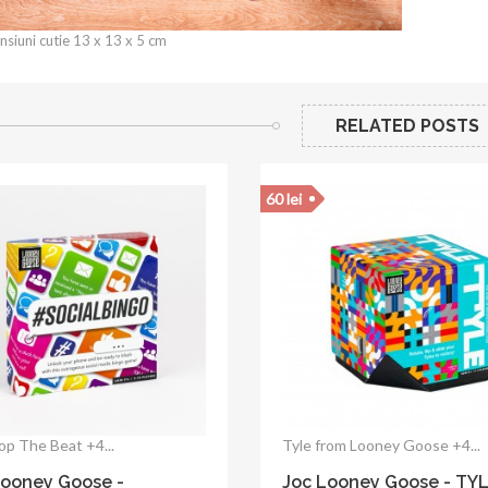
siuni cutie 13 x 13 x 5 cm
RELATED POSTS
60 lei
op The Beat +4...
Tyle from Looney Goose +4...
Looney Goose -
Joc Looney Goose - TY