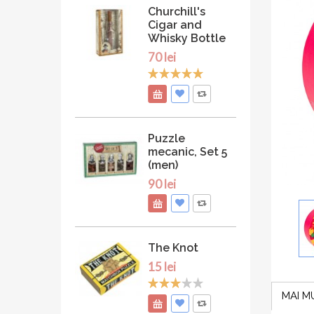
Churchill's
Cigar and
Whisky Bottle
70 lei
Puzzle
mecanic, Set 5
(men)
90 lei
The Knot
15 lei
MAI M