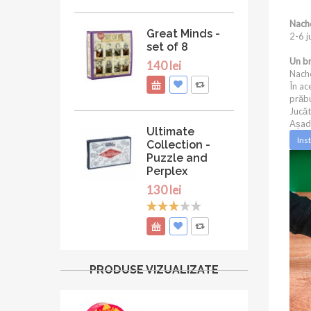
Nach
Great Minds -
2-6 j
set of 8
Un br
140 lei
Nacho
În ac
prăb
Jucăt
Așada
Ultimate
Ins
Collection -
Puzzle and
Perplex
130 lei
PRODUSE VIZUALIZATE