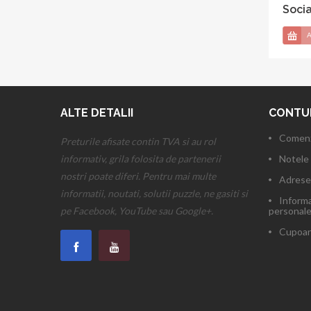
Soci
A
ALTE DETALII
CONTU
Comenz
Preturile afisate contin TVA si au rol
informativ, grila folosita de partenerii
Notele 
nostri poate diferi. Pentru mai multe
Adrese
informatii, noutati, solutii puzzle, ne gasiti si
Informa
pe Facebook, YouTube sau Google+.
personal
Cupoan