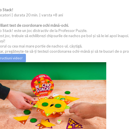
o Stack!
ucatori | durata 20 min. | varsta +8 ani
iliant test de coordonare ochi mână-ochi.
 Stack! este un joc distractiv de la Professor Puzzle.
est joc, trebuie să echilibrezi chipsurile de nachos pe bol și să le iei apoi înapoi
uși!
orul cu cea mai mare portie de nachos-ul, câștigă.
r, pregătește-te să-ți testezi coordonarea ochi-mână și să te bucuri de o 
tructiuni video!