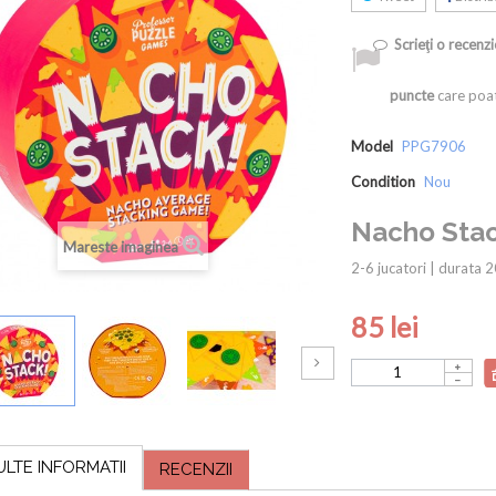
Scrieţi o recenzi
puncte
care poat
Model
PPG7906
Condition
Nou
Nacho Stac
Mareste imaginea
2-6 jucatori | durata 2
85 lei
ULTE INFORMATII
RECENZII