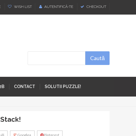
E
WISH LIST
AUTENTIFICĂ-TE
CHECKOUT
Caută
2B
CONTACT
SOLUTII PUZZLE!
 Stack!
iţi
Google+
Pinterest