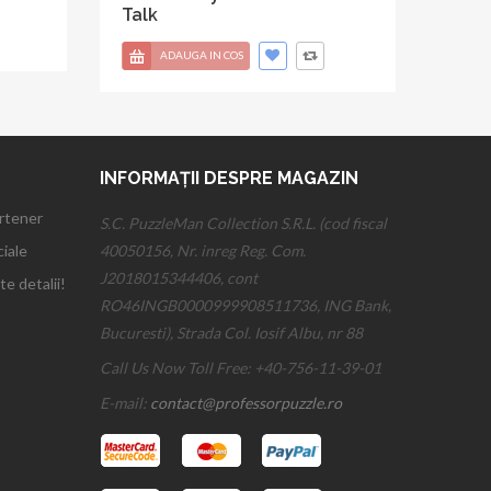
Talk
ADAUGA IN COS
INFORMAȚII DESPRE MAGAZIN
artener
S.C. PuzzleMan Collection S.R.L. (cod fiscal
iale
40050156, Nr. inreg Reg. Com.
J2018015344406, cont
te detalii!
RO46INGB0000999908511736, ING Bank,
Bucuresti), Strada Col. Iosif Albu, nr 88
Call Us Now Toll Free:
+40-756-11-39-01
E-mail:
contact@professorpuzzle.ro