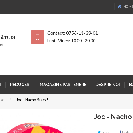
HOM
Contact: 0756-11-39-01
ĂTURI
Luni - Vineri: 10.00 - 20.00
ei
I
REDUCERI
MAGAZINE PARTENERE
DESPRE NOI
B
se
Joc - Nacho Stack!
Joc - Nacho
Tweet
Distribu