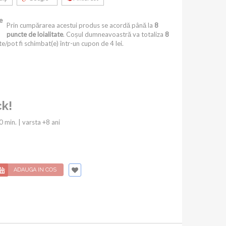
e
Prin cumpărarea acestui produs se acordă până la
8
puncte de loialitate
. Coșul dumneavoastră va totaliza
8
e/pot fi schimbat(e) într-un cupon de
4 lei
.
k!
0 min. | varsta +8 ani
ADAUGA IN COS