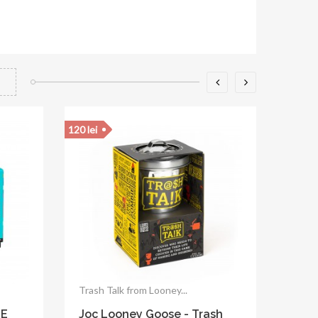
120 lei
Trash Talk from Looney...
LE
Joc Looney Goose - Trash