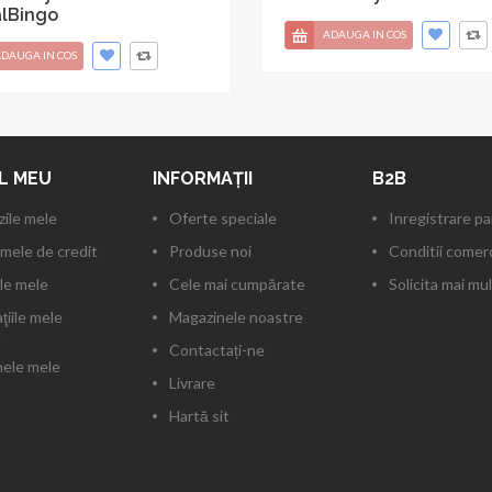
alBingo
ADAUGA IN COS
DAUGA IN COS
L MEU
INFORMAŢII
B2B
ile mele
Oferte speciale
Inregistrare p
mele de credit
Produse noi
Conditii comerc
le mele
Cele mai cumpărate
Solicita mai mul
ţiile mele
Magazinele noastre
e
Contactați-ne
ele mele
Livrare
Hartă sit