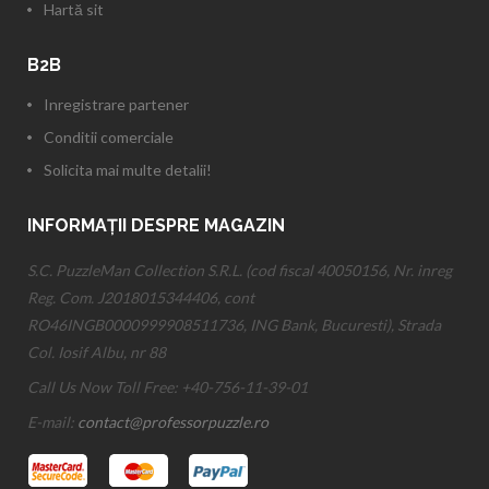
Hartă sit
B2B
Inregistrare partener
Conditii comerciale
Solicita mai multe detalii!
INFORMAȚII DESPRE MAGAZIN
S.C. PuzzleMan Collection S.R.L. (cod fiscal 40050156, Nr. inreg
Reg. Com. J2018015344406, cont
RO46INGB0000999908511736, ING Bank, Bucuresti), Strada
Col. Iosif Albu, nr 88
Call Us Now Toll Free:
+40-756-11-39-01
E-mail:
contact@professorpuzzle.ro