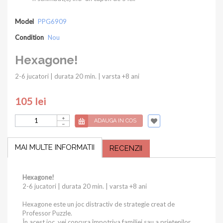
Model
PPG6909
Condition
Nou
Hexagone!
2-6 jucatori | durata 20 min. | varsta +8 ani
105 lei
ADAUGA IN COS
MAI MULTE INFORMATII
RECENZII
Hexagone!
2-6 jucatori | durata 20 min. | varsta +8 ani
Hexagone este un joc distractiv de strategie creat de
Professor Puzzle.
În acest joc, vei concura împotriva familiei sau a prietenilor