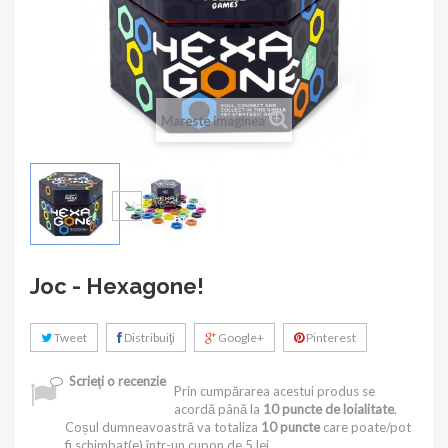
Mareste imaginea
Joc - Hexagone!
Tweet
Distribuiţi
Google+
Pinterest
Scrieţi o recenzie
Prin cumpărarea acestui produs se
acordă până la
10
puncte de loialitate
.
Coșul dumneavoastră va totaliza
10
puncte
care poate/pot
fi schimbat(e) într-un cupon de
5 lei
.