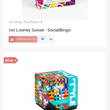
Joc Drop The Beat +4...
Joc Looney Goose - SocialBingo
ADAUGA IN COS
60 lei