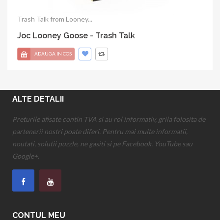
Trash Talk from Looney...
Joc Looney Goose - Trash Talk
ADAUGA IN COS
ALTE DETALII
Preturile afisate contin TVA si au rol informativ, grila folosita de
partenerii nostri poate diferi. Pentru mai multe informatii,
noutati, solutii puzzle, ne gasiti si pe Facebook, YouTube sau
Google+.
CONTUL MEU