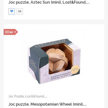
Joc puzzle, Lost&Found, Egyptian...
ADAUGA IN COS
50 lei
Joc puzzle, Lost&Found, Great Pyramid of...