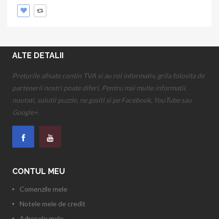
ADAUGA IN COS
ALTE DETALII
Preturile afisate contin TVA si au rol informativ, grila folosita de
partenerii nostri poate diferi. Pentru mai multe informatii,
noutati, solutii puzzle, ne gasiti si pe Facebook, YouTube sau
Google+.
CONTUL MEU
Comenzile mele
Notele mele de credit
Adresele mele