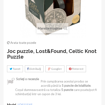
Mareste imaginea
Arata toate pozele
Joc puzzle, Lost&Found, Celtic Knot
Puzzle
Tweet
Distribuiţi
Google+
Pinterest
Scrieţi o recenzie
Prin cumpărarea acestui produs se
acordă până la
5
puncte de loialitate
.
Coșul dumneavoastră va totaliza
5
puncte
care poate/pot fi
schimbat(e) într-un cupon de
3 lei
.
Model
LOS11545