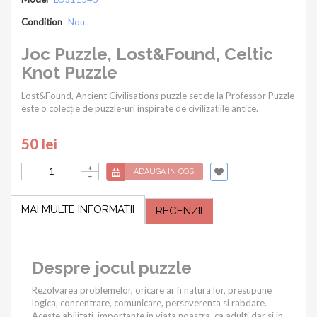
Condition
Nou
Joc Puzzle, Lost&Found, Celtic
Knot Puzzle
Lost&Found, Ancient Civilisations puzzle set de la Professor Puzzle
este o colecție de puzzle-uri inspirate de civilizațiile antice.
50 lei
ADAUGA IN COS
MAI MULTE INFORMATII
RECENZII
Despre jocul puzzle
Rezolvarea problemelor, oricare ar fi natura lor, presupune
logica, concentrare, comunicare, perseverenta si rabdare.
Aceste abilitati, importante in viata noastra, ca adulti dar si in