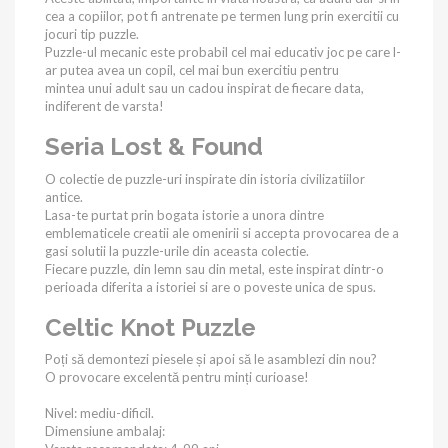
cea a copiilor, pot fi antrenate pe termen lung prin exercitii cu
jocuri tip puzzle.
Puzzle-ul mecanic este probabil cel mai educativ joc pe care l-
ar putea avea un copil, cel mai bun exercitiu pentru
mintea unui adult sau un cadou inspirat de fiecare data,
indiferent de varsta!
Seria Lost & Found
O colectie de puzzle-uri inspirate din istoria civilizatiilor
antice.
Lasa-te purtat prin bogata istorie a unora dintre
emblematicele creatii ale omenirii si accepta provocarea de a
gasi solutii la puzzle-urile din aceasta colectie.
Fiecare puzzle, din lemn sau din metal, este inspirat dintr-o
perioada diferita a istoriei si are o poveste unica de spus.
Celtic Knot Puzzle
Poți să demontezi piesele și apoi să le asamblezi din nou?
O provocare excelentă pentru minți curioase!
Nivel: mediu-dificil.
Dimensiune ambalaj: