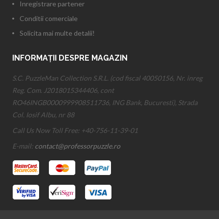
Conditii comerciale
Solicita mai multe detalii!
INFORMAȚII DESPRE MAGAZIN
S.C. PuzzleMan Collection S.R.L. (cod fiscal 40050156, Nr. inreg
Reg. Com. J2018015344406, cont
RO46INGB0000999908511736, ING Bank, Bucuresti), Strada
Col. Iosif Albu, nr 88
Call Us Now Toll Free:
+40-756-11-39-01
E-mail:
contact@professorpuzzle.ro
Drepturi de autor © 2015
Professorpuzzle.ro
. . Toate drepturile rezervate |