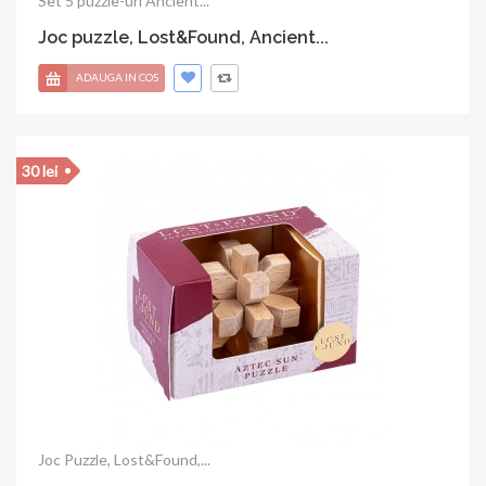
Joc Puzzle, Lost&Found,...
Joc puzzle, Roman Roads (mini),...
70 lei
Joc Puzzle, Egyptian...