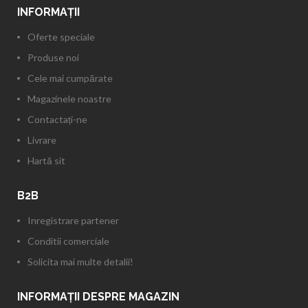
INFORMAŢII
Oferte speciale
Produse noi
Cele mai cumpărate
Magazinele noastre
Contactați-ne
Livrare
Hartă sit
B2B
Inregistrare partener
Conditii comerciale
Solicita mai multe detalii!
INFORMAȚII DESPRE MAGAZIN