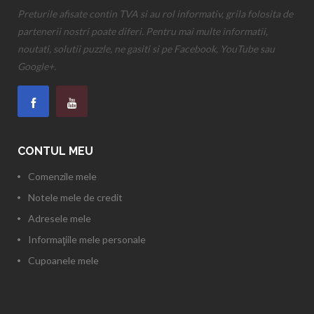
Preturile afisate contin TVA si au rol informativ, grila folosita de
partenerii nostri poate diferi. Pentru mai multe informatii,
noutati, solutii puzzle, ne gasiti si pe Facebook, YouTube sau
Google+.
CONTUL MEU
Comenzile mele
Notele mele de credit
Adresele mele
Informaţiile mele personale
Cupoanele mele