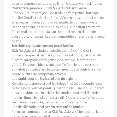
Jocul presupune cunoașterea limbii engleze, de nivel mediu.
Prezentare generală –
Kids Vs. Adults Card Game
Kids Vs. Adults este jocul de trivia perfect pentru întreaga
familie! Copiii și adulții se înfruntă într-un quiz rapid și plin de
energie, cu întrebări dintr-o varietate de domenii — de la
istorie și știință, până la cultură pop și curiozități amuzante.
Fie că ești expert în trivia sau doar joci pentru distracție,
acest joc garantează râsete și competiție prietenoasă la orice
ocazie.
Întrebări captivante pentru toată familia
Kids Vs. Adults
include o colecție variată de întrebări
concepute special pentru a provoca atât copiii, cât și adulții.
Fiecare categorie oferă șansa de a străluci, indiferent de
vârstă. Este jocul ideal pentru seri în familie, petreceri sau
activități educative, unde toată lumea poate contribui și se
poate bucura de competiția amicală.
Joc rapid, ușor de învățat și plin de acțiune
Regulile sunt simple și pot fi înțelese în câteva secunde, ceea
ce face jocul potrivit pentru jucători de la 8 ani în sus. Poate fi
jucat individual sau în echipe, iar rundele scurte și dinamice
mențin ritmul alert și atmosfera plină de energie. Perfect atât
pentru sesiuni scurte, cât și pentru jocuri mai lungi.
Joc de călătorie ideal pentru reuniuni de familie
Formatul compact face ca
Kids Vs. Adults
să fie ușor de luat în
vacanțe, excursii sau întâlniri cu prietenii. Setup minim,