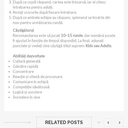
După ce copiii răspund, cartea este întoarsă, iar ei citesc
întrebarea pentru adulți.
Notați scorurile după fiecare întrebare.
După ce ambele echipe au răspuns, spinnerul se învârte din
nou pentru următoarea rundă.
Câștigătorul
Recomandarea este să jucați
10–15 runde
, dar numărul poate
fi ajustat în funcție de timpul disponibil. La final, adunați
punctele și vedeți cine câștigă titlul suprem:
Kids sau Adults
.
Abilități dezvoltate
Cultură generală
Gândire rapidă
Concentrare
Reacție și viteză de procesare
Comunicare în echipă
Competiție sănătoasă
Logică și asociere
Încredere în sine
RELATED POSTS