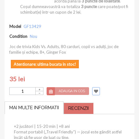
acordă până la
3
puncte de loialitate
.
Coșul dumneavoastră va totaliza
3
puncte
care poate/pot fi
schimbat(e) într-un cupon de
2 lei
.
Model
GF13429
Condition
Nou
Joc de trivia Kids Vs. Adults, 80 carduri, copii vs adulți, joc de
familie și echipe, 8+, Ginger Fox
Atentionare: ultima bucata in stoc!
35 lei
ADAUGA IN COS
MAI MULTE INFORMATII
RECENZII
+2 jucători | 15-20 min | +8 ani
Format portabil („Travel Friendly”) — jocul este gândit astfel
încât să fie ușor de luat cu tine.